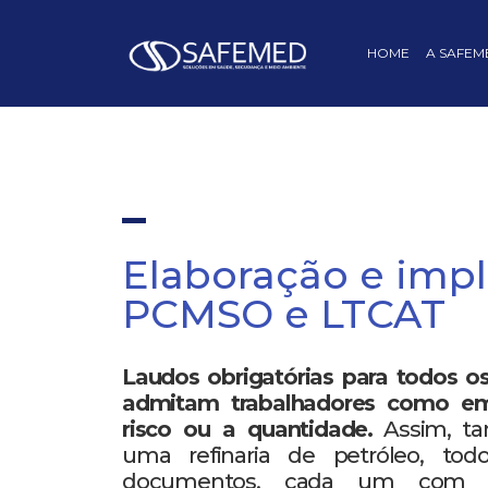
HOME
A SAFEM
Elaboração e imp
PCMSO e LTCAT
Laudos obrigatórias para todos o
admitam trabalhadores como em
risco ou a quantidade.
Assim, ta
uma refinaria de petróleo, tod
documentos, cada um com sua