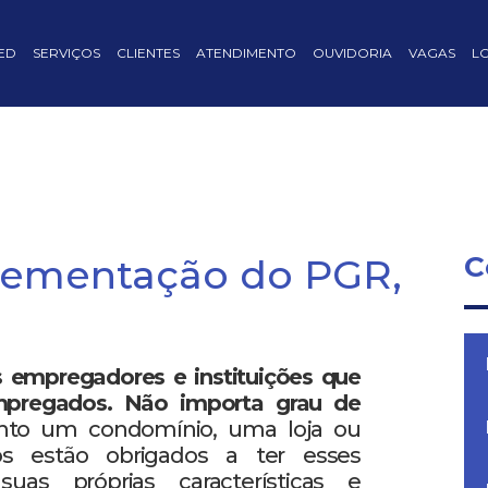
ED
SERVIÇOS
CLIENTES
ATENDIMENTO
OUVIDORIA
VAGAS
L
C
lementação do PGR,
s empregadores e instituições que
pregados. Não importa grau de
nto um condomínio, uma loja ou
os estão obrigados a ter esses
s próprias características e